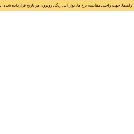
راهنما: جهت راحتی مقایسه نرخ ها، نوار آبی رنگی روبروی هر تاریخ قرارداده شده 