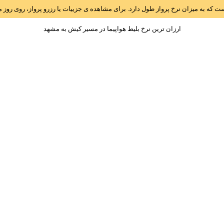
است که به میزان نرخ پرواز طول دارد. برای مشاهده ی جزییات یا رزرو پرواز، روی رو
ارزان ترین نرخ بلیط هواپیما در مسیر کيش به مشهد