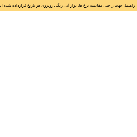
راهنما: جهت راحتی مقایسه نرخ ها، نوار آبی رنگی روبروی هر تاریخ قرارداده شده 