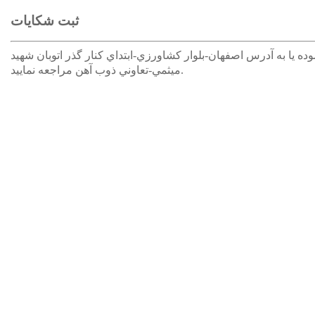
ثبت شکایات
طفا با شماره تلفن 03132110 تماس حاصل نموده یا به آدرس اصفهان-بلوار کشاورزي-ابتداي کنار گذر اتوبان شهيد
ميثمي-تعاوني ذوب آهن مراجعه نمایید.